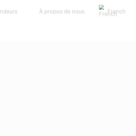
French
endeurs
À propos de nous
S
BIKES
ACCESSOIRES
SERVICE