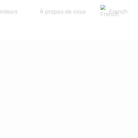
French
endeurs
À propos de nous
S
BIKES
ACCESSOIRES
SERVICE