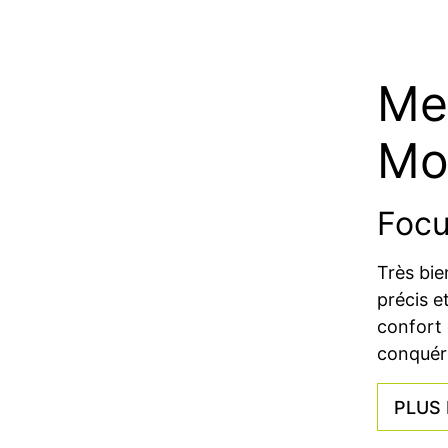
Mei
Mob
Focu
Très bie
précis e
confort 
conquéri
PLUS 