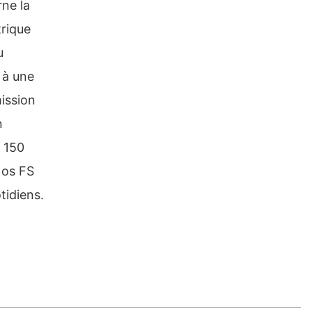
rne la
trique
u
 à une
ission
n
 150
Nos FS
tidiens.