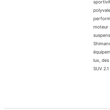
sportivi
polyvale
perform
moteur 
suspens
Shimano
équipem
lux, de
SUV 2.1 