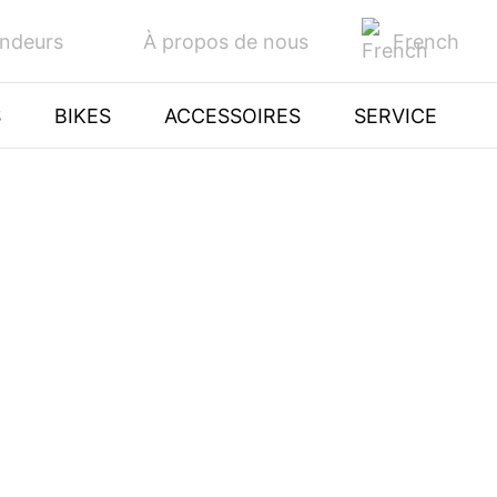
French
endeurs
À propos de nous
S
BIKES
ACCESSOIRES
SERVICE