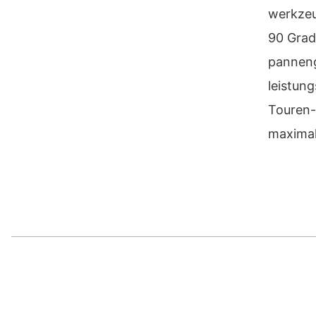
werkzeu
90 Grad
pannen
leistun
Touren-
maximal