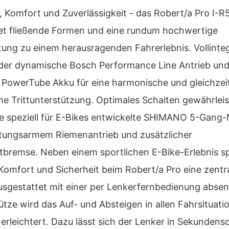
, Komfort und Zuverlässigkeit - das Robert/a Pro I-R
et fließende Formen und eine rundum hochwertige
tung zu einem herausragenden Fahrerlebnis. Vollinteg
der dynamische Bosch Performance Line Antrieb und
PowerTube Akku für eine harmonische und gleichzei
che Trittunterstützung. Optimales Schalten gewährleis
ie speziell für E-Bikes entwickelte SHIMANO 5-Gang
tungsarmem Riemenantrieb und zusätzlicher
ttbremse. Neben einem sportlichen E-Bike-Erlebnis sp
omfort und Sicherheit beim Robert/a Pro eine zentr
Ausgestattet mit einer per Lenkerfernbedienung abse
tütze wird das Auf- und Absteigen in allen Fahrsituati
 erleichtert. Dazu lässt sich der Lenker in Sekundens