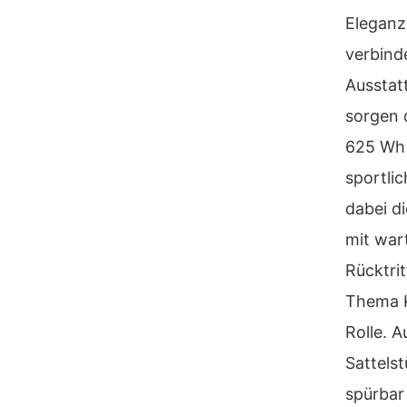
Eleganz
verbind
Ausstat
sorgen 
625 Wh 
sportli
dabei d
mit war
Rücktri
Thema K
Rolle. 
Sattels
spürbar