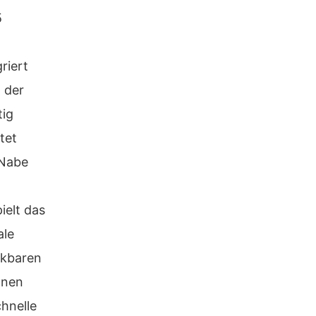
5
riert
 der
tig
tet
-Nabe
ielt das
ale
nkbaren
onen
chnelle