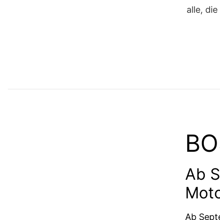
alle, di
BO
Ab S
Mot
Ab Sept