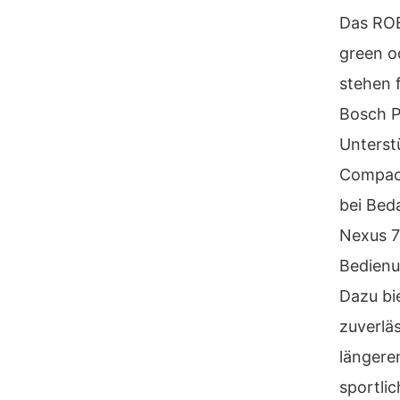
Das ROB 
green o
stehen 
Bosch P
Unterst
Compact
bei Bed
Nexus 7
Bedienu
Dazu bi
zuverlä
längere
sportli