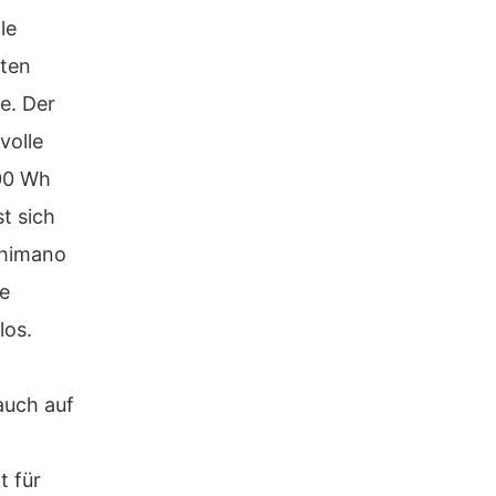
le
nten
e. Der
volle
400 Wh
t sich
Shimano
he
los.
t
auch auf
t für