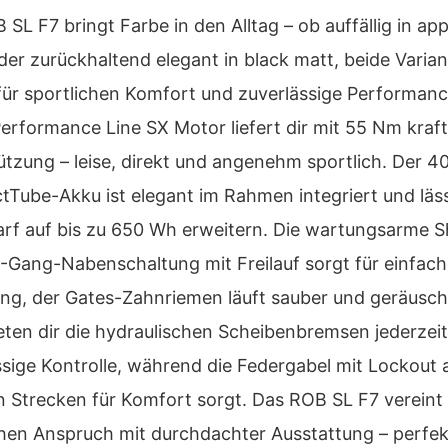
SL F7 bringt Farbe in den Alltag – ob auffällig in app
der zurückhaltend elegant in black matt, beide Varia
für sportlichen Komfort und zuverlässige Performanc
erformance Line SX Motor liefert dir mit 55 Nm kraft
ützung – leise, direkt und angenehm sportlich. Der 
Tube-Akku ist elegant im Rahmen integriert und läss
arf auf bis zu 650 Wh erweitern. Die wartungsarme 
-Gang-Nabenschaltung mit Freilauf sorgt für einfac
ng, der Gates-Zahnriemen läuft sauber und geräusch
eten dir die hydraulischen Scheibenbremsen jederzei
ssige Kontrolle, während die Federgabel mit Lockout 
n Strecken für Komfort sorgt. Das ROB SL F7 vereint
chen Anspruch mit durchdachter Ausstattung – perfek