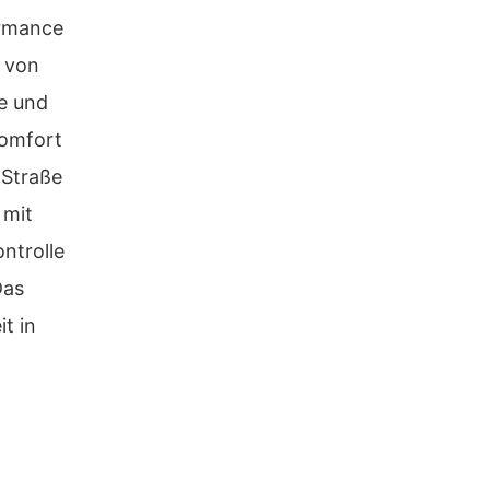
ormance
t von
te und
komfort
 Straße
 mit
ontrolle
Das
t in