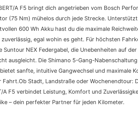
ERT/A F5 bringt dich angetrieben vom Bosch Perf
tor (75 Nm) mühelos durch jede Strecke. Unterstütz
ftvollen 600 Wh Akku hast du die maximale Reichwei
 zuverlässig, egal wohin es geht. Für höchsten Fahr
ie Suntour NEX Federgabel, die Unebenheiten auf der
icht ausgleicht. Die Shimano 5-Gang-Nabenschaltung
f bietet sanfte, intuitive Gangwechsel und maximale K
er Fahrt.Ob Stadt, Landstraße oder Wochenendtour: 
A F5 verbindet Leistung, Komfort und Zuverlässigkei
ke – dein perfekter Partner für jeden Kilometer.