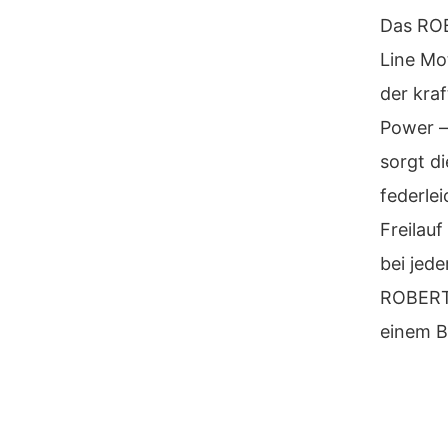
Das ROB
Line Mo
der kra
Power –
sorgt d
federle
Freilau
bei jed
ROBERT/
einem Bi