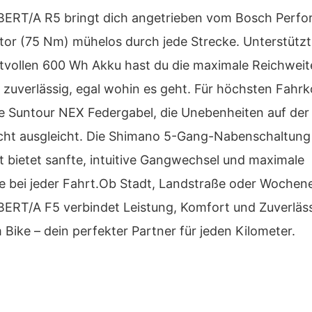
ERT/A R5 bringt dich angetrieben vom Bosch Perf
tor (75 Nm) mühelos durch jede Strecke. Unterstütz
ftvollen 600 Wh Akku hast du die maximale Reichwei
 zuverlässig, egal wohin es geht. Für höchsten Fahr
ie Suntour NEX Federgabel, die Unebenheiten auf der
icht ausgleicht. Die Shimano 5-Gang-Nabenschaltung
tt bietet sanfte, intuitive Gangwechsel und maximale
le bei jeder Fahrt.Ob Stadt, Landstraße oder Wochen
ERT/A F5 verbindet Leistung, Komfort und Zuverläss
 Bike – dein perfekter Partner für jeden Kilometer.