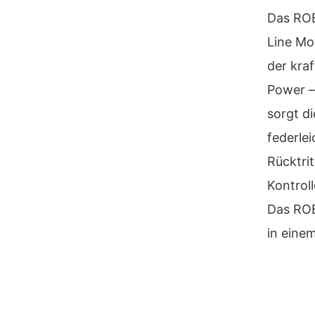
Das ROB
Line Mo
der kra
Power –
sorgt d
federle
Rücktri
Kontrol
Das ROB
in einem