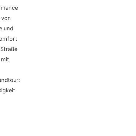
ormance
t von
te und
komfort
 Straße
 mit
endtour:
igkeit