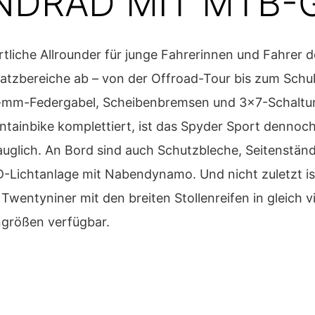
NDRAD MIT MTB-
rtliche Allrounder für junge Fahrerinnen und Fahrer 
nsatzbereiche ab – von der Offroad-Tour bis zum Schu
-mm-Federgabel, Scheibenbremsen und 3x7-Schaltu
ntainbike komplettiert, ist das Spyder Sport dennoc
tauglich. An Bord sind auch Schutzbleche, Seitenstän
D-Lichtanlage mit Nabendynamo. Und nicht zuletzt is
Twentyniner mit den breiten Stollenreifen in gleich v
größen verfügbar.