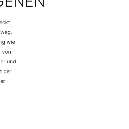
GENEN
deckt
lweg.
ng wie
h von
der und
t der
ier